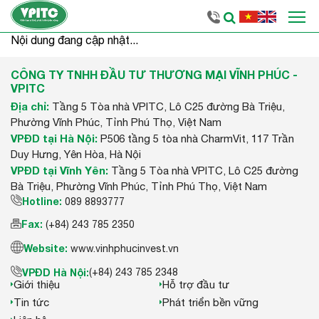
CHÍNH SÁCH TUYỂN DỤNG VÀ CHẾ ĐỘ ĐÃI NGỘ
THÔNG BÁO TUY
Nội dung đang cập nhật...
CÔNG TY TNHH ĐẦU TƯ THƯƠNG MẠI VĨNH PHÚC -
VPITC
Địa chỉ:
Tầng 5 Tòa nhà VPITC, Lô C25 đường Bà Triệu,
Phường Vĩnh Phúc, Tỉnh Phú Thọ, Việt Nam
VPĐD tại Hà Nội:
P506 tầng 5 tòa nhà CharmVit, 117 Trần
Duy Hưng, Yên Hòa, Hà Nội
VPĐD tại Vĩnh Yên:
Tầng 5 Tòa nhà VPITC, Lô C25 đường
Bà Triệu, Phường Vĩnh Phúc, Tỉnh Phú Thọ, Việt Nam
Hotline:
089 8893777
Fax:
(+84) 243 785 2350
Website:
www.vinhphucinvest.vn
VPĐD Hà Nội:
(+84) 243 785 2348
Giới thiệu
Hỗ trợ đầu tư
Tin tức
Phát triển bền vững