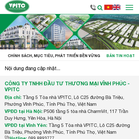
CHÍNH SÁCH, MỤC TIÊU, PHÁT TRIỂN BỀN VỮNG
BẢN TIN HOẠT 
Nội dung đang cập nhật...
CÔNG TY TNHH ĐẦU TƯ THƯƠNG MẠI VĨNH PHÚC -
VPITC
Địa chỉ:
Tầng 5 Tòa nhà VPITC, Lô C25 đường Bà Triệu,
Phường Vĩnh Phúc, Tỉnh Phú Thọ, Việt Nam
VPĐD tại Hà Nội:
P506 tầng 5 tòa nhà CharmVit, 117 Trần
Duy Hưng, Yên Hòa, Hà Nội
VPĐD tại Vĩnh Yên:
Tầng 5 Tòa nhà VPITC, Lô C25 đường
Bà Triệu, Phường Vĩnh Phúc, Tỉnh Phú Thọ, Việt Nam
Hotline:
089 8893777